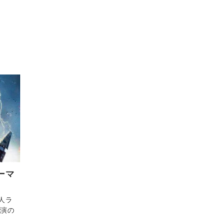
ーマ
人ラ
主演の